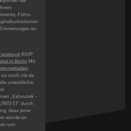
 Rahmen der
 ihrem
rimente, Fohrs
nghalluzinationen
 Erinnerungen an
Facebook
RSVP
ital in Berlin
Mit
tenmelodien
e so noch nie da
die unwirkliche,
rk
amen „Kahoutek –
/1973 E1“ durch
ng, dass jener
in würde (er
men von