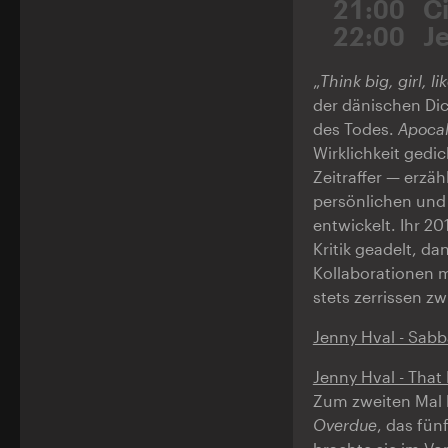
21:00
C
22:00
J
„
Think big, girl, li
der dänischen Di
des Todes.
Apocal
Wirklichkeit gedi
Zeitraffer — erzä
persönlichen und 
entwickelt. Ihr 
Kritik geadelt, d
Kollaborationen m
stets zerrissen zw
Jenny Hval - Sabb
Jenny Hval - That 
Zum zweiten Mal 
Overdue
, das fün