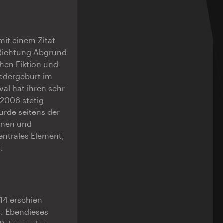
mit einem Zitat
 Richtung Abgrund
hen Fiktion und
iedergeburt im
al hat ihren sehr
 2006 stetig
rde seitens der
ionen und
entrales Element,
.
14 erschien
o. Ebendieses