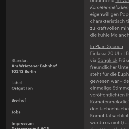
brachte sie
im Vo
Kometenmelodien
eigenwilligen Pop
charakteristisch 
zu kraftvollen mi
die kühle Melanc
In Plain Speech
Einlass: 20 Uhr | 
via
Songkick
Präs
Standort
Am Wriezener Bahnhof
freundlicher Unt
10243 Berlin
steht für die Euph
gewesen war – der
Label
einmalige Stimme 
Ostgut Ton
veröffentlichten 
Bierhof
Kometenmelodie“.
den tschechischen
Jobs
Komet tatsächlich
wurde es nicht) …
Impressum
Datenschutz & AGB