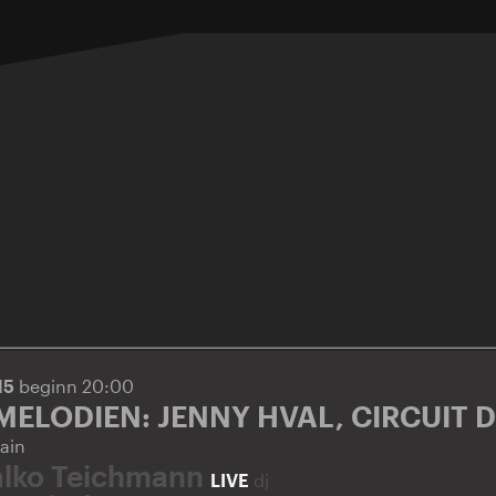
15
beginn 20:00
ELODIEN: JENNY HVAL, CIRCUIT D
ain
alko Teichmann
LIVE
dj