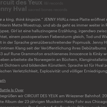
ircuit des Yeux
l&l records
enny Hval
sacred bones records
ke a king, think kingsize.
“ JENNY HVALs neue Platte eröffnet 
chterin Mette Moestrup, und ab da geht es immer weiter in
ypse, Girl
ist eine halluzinogene Erzählung, irgendwo zwisc
chtet, einem postoperativen Fiebersturm gleich, Tod und W
hlt in der Sprache grenzüberschreitender Popmusik. Jenny Hv
intimen Klang seit der Veröffentlichung ihres Debütalbums
2013 auf Rune Grammofon erschienenes
Innocence Is Kinky
wu
aneben arbeitete die Norwegerin an Büchern, Klanginstallat
it Dichtern und bildenden Künstlern. Sprache ist für Hval z
ischen Verletzlichkeit, Explosivität und völliger Erniedrigung
ath
Battle Is Over
begrüßen wir CIRCUIT DES YEUX am Wriezener Bahnhof. 20
fte Album der 23-jährigen Musikerin Haley Fohr aus Chicag