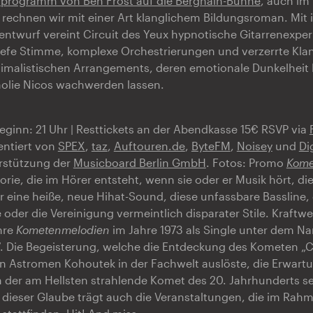
rprogramm von Ben Frost auf die Berghain-Bühne
, auch im
rechnen wir mit einer Art klanglichem Bildungsroman. Mit
entwurf vereint Circuit des Yeux hypnotische Gitarrenexpe
tiefe Stimme, komplexe Orchestrierungen und verzerrte Kla
nimalistischen Arrangements, deren emotionale Dunkelheit
holie Nicos wachwerden lassen.
Beginn: 21 Uhr | Resttickets an der Abendkasse 15€ RSVP via
entiert von
SPEX
,
taz
,
Auftouren.de
,
ByteFM
,
Noisey
und
Dig
erstützung der
Musicboard Berlin GmbH
. Fotos: Promo
Kome
orie, die im Hörer entsteht, wenn sie oder er Musik hört, di
 eine heiße, neue Hihat-Sound, diese unfassbare Bassline, 
oder die Vereinigung vermeintlich disparater Stile. Kraftwe
ihre
Kometenmelodien
im Jahre 1973 als Single unter dem N
 Die Begeisterung, welche die Entdeckung des Kometen „C
 Astromen Kohoutek in der Fachwelt auslöste, die Erwartu
 der am Hellsten strahlende Komet des 20. Jahrhunderts se
 dieser Glaube trägt auch die Veranstaltungen, die im Rah