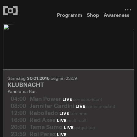
Programm
Shop
Awareness
Samstag
30.01.2016
beginn 23:59
KLUBNACHT
Panorama Bar
04:00
Man Power
LIVE
correspondant
08:00
Jennifer Cardini
LIVE
correspondant
12:00
Rebolledo
LIVE
cómeme
16:00
Red Axes
LIVE
multi culti
20:00
Tama Sumo
LIVE
ostgut ton
23:59
Roi Perez
LIVE