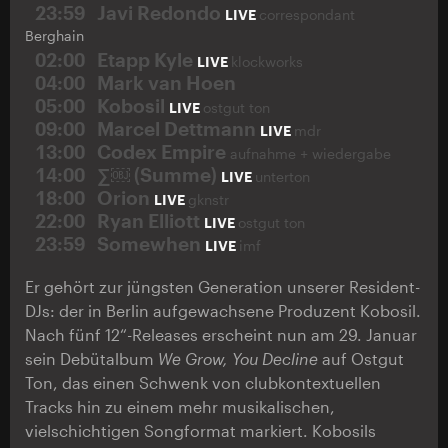
23:59
Javi Redondo
LIVE
correspondant
Berghain
02:00
Etapp Kyle
LIVE
klockworks
04:00
Mark van Hoen
05:00
Kobosil
LIVE
ostgut ton
09:00
Marcel Dettmann
LIVE
mdr
13:00
Codex Empire
aufnahme + wiedergabe
14:00
∑￼ (Summe)
LIVE
unterton
18:00
Orion
LIVE
gknstr
22:00
Ryan Elliott
LIVE
ostgut ton
23:59
Somewhen
LIVE
imf
Er gehört zur jüngsten Generation unserer Resident-
DJs: der in Berlin aufgewachsene Produzent Kobosil.
Nach fünf 12“-Releases erscheint nun am 29. Januar
sein Debütalbum
We Grow, You Decline
auf Ostgut
Ton, das einen Schwenk von clubkontextuellen
Tracks hin zu einem mehr musikalischen,
vielschichtigen Songformat markiert. Kobosils