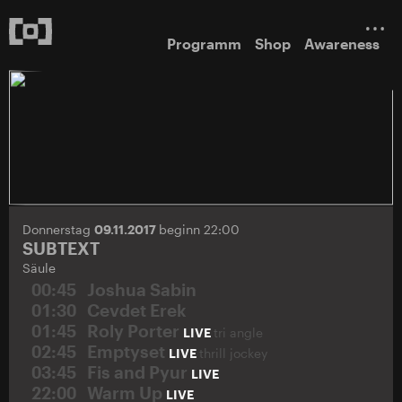
Programm
Shop
Awareness
Donnerstag
09.11.2017
beginn 22:00
SUBTEXT
Säule
00:45
Joshua Sabin
01:30
Cevdet Erek
01:45
Roly Porter
LIVE
tri angle
02:45
Emptyset
LIVE
thrill jockey
03:45
Fis and Pyur
LIVE
22:00
Warm Up
LIVE