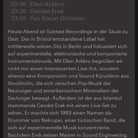
23:00
Ellen Arkbro
23:30
Cevdet Erek
23:59
Yair Elazar Glotman
Heute Abend ist Subtext Recordings in der Säule zu
Gast. Das in Bristol entstandene Label hat
mittlerweile seinen Sitz in Berlin und fokussiert sich
auf experimentelle, elektronische und komponierte
Instrumentalmusik. Mit Ellen Arkbro begrüßen wir
nicht nur einen interessanten Live-Act, sondern
ebenso eine Komponistin und Sound-Künstlerin aus
Stockholm, die sich zwischen Pop-Musik der
Neunziger und amerikanischem Minimalism der
Sechziger bewegt. Außerdem ist der aus Istanbul
stammende Cevdet Erek mit einem Live-Set zu
sehen. Er machte sich 1989 einen Namen als
Drummer von Nekropsi, einer türkischen Band, die
sich auf experimentelle Musik konzentrierte.
Nachdem Erek seinen Master in Sound Engineering