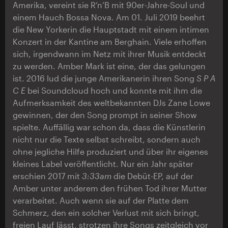
Amerika, vereint sie R’n’B mit 90er-Jahre-Soul und
einem Hauch Bossa Nova. Am 01. Juli 2019 beehrt
die New Yorkerin die Hauptstadt mit einem intimen
Konzert in der Kantine am Berghain. Viele erhoffen
sich, irgendwann im Netz mit ihrer Musik entdeckt
zu werden. Amber Mark ist eine, der das gelungen
ist. 2016 lud die junge Amerikanerin ihren Song
S P A
C E
bei Soundcloud hoch und konnte mit ihm die
Aufmerksamkeit des weltbekannten DJs Zane Lowe
gewinnen, der den Song prompt in seiner Show
spielte. Auffällig war schon da, dass die Künstlerin
nicht nur die Texte selbst schreibt, sondern auch
ohne jegliche Hilfe produziert und über ihr eigenes
kleines Label veröffentlicht. Nur ein Jahr später
erschien 2017 mit
3:33am
die Debüt-EP, auf der
Amber unter anderem den frühen Tod ihrer Mutter
verarbeitet. Auch wenn sie auf der Platte dem
Schmerz, den ein solcher Verlust mit sich bringt,
freien Lauf lässt, strotzen ihre Songs zeitgleich vor