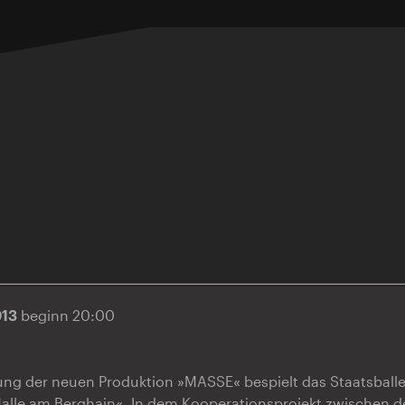
013
beginn 20:00
ung der neuen Produktion »MASSE« bespielt das Staatsballe
Halle am Berghain«. In dem Kooperationsprojekt zwischen d