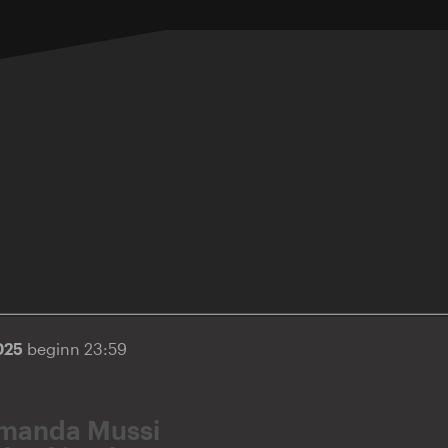
025
beginn 23:59
manda Mussi