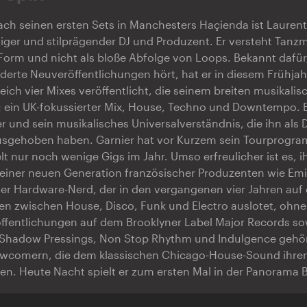
ach seinen ersten Sets in Manchesters Haçienda ist Lauren
tiger und stilprägender DJ und Produzent. Er versteht Tanzm
orm und nicht als bloße Abfolge von Loops. Bekannt dafür,
derte Neuveröffentlichungen hört, hat er in diesem Frühja
leich vier Mixes veröffentlicht, die seinem breiten musikal
ein UK-fokussierter Mix, House, Techno und Downtempo. Es
r und sein musikalisches Universalverständnis, die ihn als DJ
usgehoben haben. Garnier hat vor Kurzem sein Tourprogr
lt nur noch wenige Gigs im Jahr. Umso erfreulicher ist es, i
einer neuen Generation französischer Produzenten wie Em
riser Hardware-Nerd, der in den vergangenen vier Jahren auf
en zwischen House, Disco, Funk und Electro auslotet, ohne
röffentlichungen auf dem Brooklyner Label Major Records s
 Shadow Pressings, Non Stop Rhythm und Indulgence gehört
wcomern, die dem klassischen Chicago-House-Sound ihre
n. Heute Nacht spielt er zum ersten Mal in der Panorama B