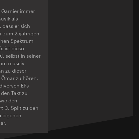
t Garnier immer
usik als
 dass er sich
hr zum 25jährigen
ischen Spektrum
 ist diese
, selbst in seiner
amm massiv
hn zu dieser
i Ömar zu hören.
 diversen EPs
 den Takt zu
owie den
 DJ Split zu den
n eigenen
ar.