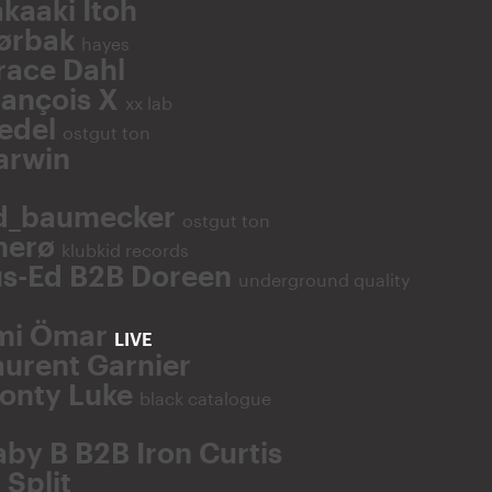
kaaki Itoh
ørbak
hayes
race Dahl
rançois X
xx lab
iedel
ostgut ton
arwin
d_baumecker
ostgut ton
herø
klubkid records
us-Ed B2B Doreen
underground quality
mi Ömar
LIVE
aurent Garnier
onty Luke
black catalogue
aby B B2B Iron Curtis
 Split