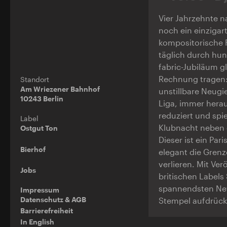
Vier Jahrzehnte n
noch ein einzigar
kompositorische F
täglich durch hun
fabric-Jubiläum g
Rechnung tragen: 
Standort
Am Wriezener Bahnhof
unstillbare Neugie
10243 Berlin
Liga, immer hera
reduziert und spie
Label
Klubnacht neben 
Ostgut Ton
Dieser ist ein Pa
Bierhof
elegant die Grenz
verlieren. Mit Ve
Jobs
britischen Labels
spannendsten Ne
Impressum
Datenschutz & AGB
Stempel aufdrücke
Barrierefreiheit
In English