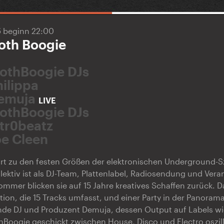
5
beginn 22:00
loth Boogie
lothBoogie DJs
hilippa
emuja
LIVE
lothBoogie DJs
ntr0beatz
oe Cleen
rt zu den festen Größen der elektronischen Underground-S
llektiv ist als DJ-Team, Plattenlabel, Radiosendung und Ver
Sommer blicken sie auf 15 Jahre kreatives Schaffen zurück. 
ion, die 15 Tracks umfasst, und einer Party in der Panorama
ende DJ und Produzent Demuja, dessen Output auf Labels wi
Boogie geschickt zwischen House, Disco und Electro oszilli