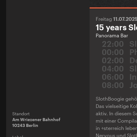
Freitag
11.07.202
15 years S
Panorama Bar
22:00
S
00:00
P
02:00
D
04:00
S
06:00
I
08:00
J
SlothBoogie gehö
Das vielseitige Ko
aktiv. In diesem 
Standort
Am Wriezener Bahnhof
mit einer Compilat
10243 Berlin
in ÷sterreich leb
Nervous und Sloth