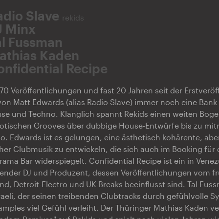
adio Slave
rekids
J Minx
al Fussman
athias Kaden
onfidential Recipe
0 Veröffentlichungen und fast 20 Jahren seit der Erstveröff
von Matt Edwards (alias Radio Slave) immer noch eine Ban
use und Techno. Klanglich spannt Rekids einen weiten Boge
notischen Grooves über dubbige House-Entwürfe bis zu mi
 Edwards ist es gelungen, eine ästhetisch kohärente, aber
cher Clubmusik zu entwickeln, die sich auch im Booking für
rama Bar widerspiegelt. Confidential Recipe ist ein in Vene
bender DJ und Produzent, dessen Veröffentlichungen vom f
, Detroit-Electro und UK-Breaks beeinflusst sind. Tal Fussm
sraeli, der seinen treibenden Clubtracks durch gefühlvolle S
mples viel Gefühl verleiht. Der Thüringer Mathias Kaden ver