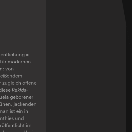
entlichung ist
k für modernen
n: von
treißendem
 zugleich offene
 diese
Rekids-
zuela geborener
rühen, jackenden
an ist ein in
ynthies und
öffentlicht im