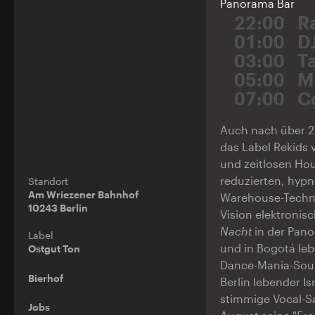
Panorama Bar
22:00
R
01:00
D
03:00
T
05:00
M
07:00
C
Auch nach über 27
das Label Rekids 
und zeitlosen Ho
reduzierten, hyp
Standort
Am Wriezener Bahnhof
Warehouse-Techno.
10243 Berlin
Vision elektronis
Nacht
in der Pano
Label
und in Bogotá le
Ostgut Ton
Dance-Mania-Sound
Bierhof
Berlin lebender I
stimmige Vocal-Sa
Jobs