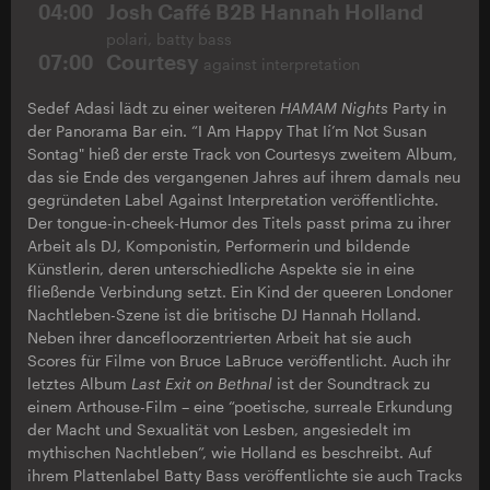
04:00
Josh Caffé B2B Hannah Holland
polari, batty bass
07:00
Courtesy
against interpretation
Sedef Adasi lädt zu einer weiteren
HAMAM Nights
Party in
der Panorama Bar ein. “I Am Happy That Ií’m Not Susan
Sontag" hieß der erste Track von Courtesys zweitem Album,
das sie Ende des vergangenen Jahres auf ihrem damals neu
gegründeten Label Against Interpretation veröffentlichte.
Der tongue-in-cheek-Humor des Titels passt prima zu ihrer
Arbeit als DJ, Komponistin, Performerin und bildende
Künstlerin, deren unterschiedliche Aspekte sie in eine
fließende Verbindung setzt. Ein Kind der queeren Londoner
Nachtleben-Szene ist die britische DJ Hannah Holland.
Neben ihrer dancefloorzentrierten Arbeit hat sie auch
Scores für Filme von Bruce LaBruce veröffentlicht. Auch ihr
letztes Album
Last Exit on Bethnal
ist der Soundtrack zu
einem Arthouse-Film – eine “poetische, surreale Erkundung
der Macht und Sexualität von Lesben, angesiedelt im
mythischen Nachtleben”, wie Holland es beschreibt. Auf
ihrem Plattenlabel Batty Bass veröffentlichte sie auch Tracks