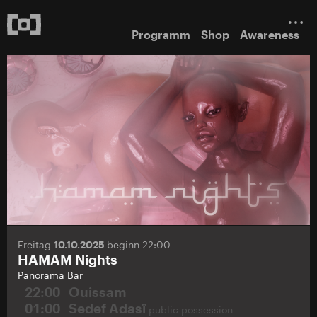
Programm
Shop
Awareness
Freitag
10.10.2025
beginn 22:00
HAMAM Nights
Panorama Bar
22:00
Ouissam
01:00
Sedef Adasï
public possession