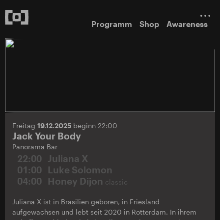
Programm
Shop
Awareness
Freitag
19.12.2025
beginn 22:00
Jack Your Body
Panorama Bar
22:00
Juliana X
01:00
Luke Solomon
04:00
Honey Dijon
classic
Juliana X ist in Brasilien geboren, in Friesland
aufgewachsen und lebt seit 2020 in Rotterdam. In ihrem