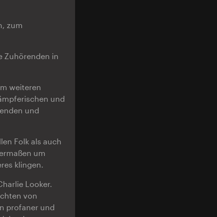
en, zum
ie Zuhörenden in
em weiteren
kämpferischen und
erenden und
len Folk als auch
chermaßen um
res klingen.
harlie Looker.
ichten von
n profaner und