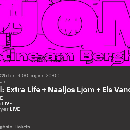
2025
tür 19:00 beginn 20:00
ain
l: Extra Life + Naaljos Ljom + Els V
VE
m
LIVE
eyer
LIVE
ghain Tickets