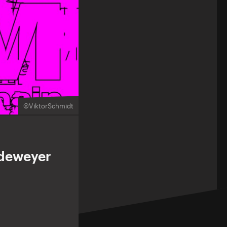
©ViktorSchmidt
andeweyer