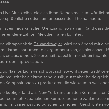
kasse
ine Live-Musikreihe, die sich ihren Namen mal zum wörtlich
idersprüchlichen oder zum unpassenden Thema macht.
on ist ein musikalischer Grenzgang, so nah am Rand dass d
Tiefen der erzählten Melodien fallen könnten:
ende Vibraphonistin
Els Vandeweyer,
wird den Abend mit ein
 mit ihrem Instrument die argumentativen, spielerischen, 
nzen auszuloten. Sie erschafft dabei immer einen faszini
aum der Improvisation.
 Duo
Naaljos Ljom
verschwört sich sowohl gegen traditionel
nimalistische elektronische Musik, nutzt aber beide glei
lde Kompositionen zu produzieren die wie kaum etwas ande
 vierköpfige Band aus New York rund um den Komponisten C
aber dennoch zugänglichen Kompositionen erzählen Gesch
ampf mit ihren psychologischen Dämonen, Geschichten vo