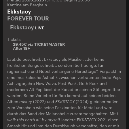
Kantine am Berghain
Ekkstacy
FOREVER TOUR
Ekkstacy
LIVE
Tickets
29,45€ via
TICKETMASTER
Alter 18+
Laut.de beschreibt Ekkstacy als Musiker, „der keine
fröhlichen Songs schreibt, sondern tieftraurige, für
regnerische und Nebel verhangene Herbsttage“. Verpackt in
eine musikalische Ästhetik zwischen verträumten Indie-Pop,
Achtzigerjahre New Wave, Post-Punk, Goth Rock und
modernem Alt Pop lässt der Kanadier seinen Stil ungreifbar
werden. Seine Vorliebe für Rap kommt auf seinen beiden
Alben
misery
(2022) und
EKKSTACY
(2024) gleichermaßen
zum Vorschein wie seine Faszination für Metal und wird
durch das Band der Melancholie zusammengehalten. Mit
i
walk this earth all by myself
landete EKKSTACY 2021 einen
Smash Hit und ihm den Durchbruch verschaffte, den er mit