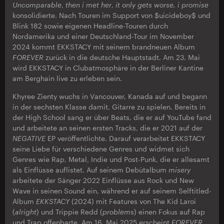
Uncomparable
,
then i met her
,
it only gets worse, i promise
konsolidierte. Nach Touren im Support von $uicideboy$ und
Blink 182 sowie eigenen Headline-Touren durch
Nordamerika und einer Deutschland-Tour im November
2024 kommt EKKSTACY mit seinem brandneuen Album
FOREVER
zurück in die deutsche Hauptstadt. Am 23. Mai
wird EKKSTACY in Clubatmosphäre in der Berliner Kantine
am Berghain live zu erleben sein.
Khyree Zienty wuchs in Vancouver, Kanada auf und begann
in der sechsten Klasse damit, Gitarre zu spielen. Bereits in
der High School sang er über Beats, die er auf YouTube fand
und arbeitete an seinen ersten Tracks, die er 2021 auf der
NEGATIVE
EP veröffentlichte. Darauf verarbeitet EKKSTACY
seine Liebe für verschiedene Genres und widmet sich
Genres wie Rap, Metal, Indie und Post-Punk, die er allesamt
als Einflüsse auflistet. Auf seinem Debütalbum
misery
arbeitete der Sänger 2022 Einflüsse aus Rock und New
Wave in seinen Sound ein, während er auf seinem Selftitled-
Album
EKKSTACY
(2024) mit Features von The Kid Laroi
(
alright
) und Trippie Redd (
problems
) einen Fokus auf Rap
und Trap offenbarte. Am 16. Mai 2025 erscheint
FOREVER