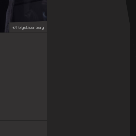
©HelgeEisenberg