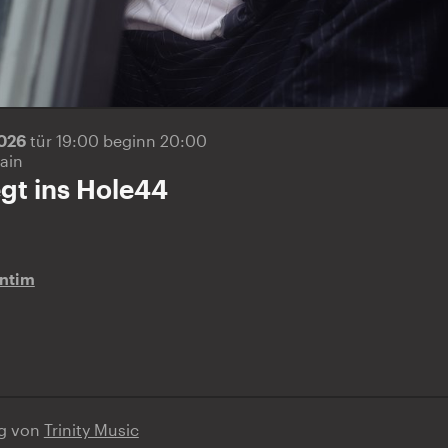
2026
tür 19:00 beginn 20:00
ain
egt ins Hole44
ntim
ng von
Trinity Music