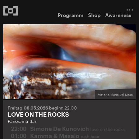
Programm
Shop
Awareness
Vittorio Maria Dal Maso
Freitag
08.05.2026
beginn 22:00
LOVE ON THE ROCKS
Panorama Bar
22:00
Simone De Kunovich
love on the rocks
01:00
Kamma & Masalo
rush hour