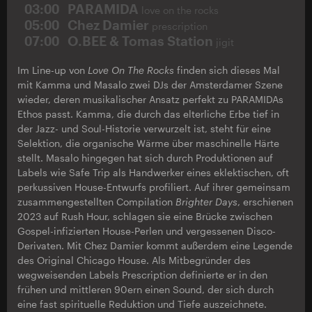
03:00
PARAMIDA
love on the rocks
05:00
Chez Damier
prescription
07:00
O.BEE & Tomas Station
jigit
Im Line-up von
Love On The Rocks
finden sich dieses Mal
mit Kamma und Masalo zwei DJs der Amsterdamer Szene
wieder, deren musikalischer Ansatz perfekt zu PARAMIDAs
Ethos passt. Kamma, die durch das elterliche Erbe tief in
der Jazz- und Soul-Historie verwurzelt ist, steht für eine
Selektion, die organische Wärme über maschinelle Härte
stellt. Masalo hingegen hat sich durch Produktionen auf
Labels wie Safe Trip als Handwerker eines eklektischen, oft
perkussiven House-Entwurfs profiliert. Auf ihrer gemeinsam
zusammengestellten Compilation
Brighter Days
, erschienen
2023 auf Rush Hour, schlagen sie eine Brücke zwischen
Gospel-infizierten House-Perlen und vergessenen Disco-
Derivaten. Mit Chez Damier kommt außerdem eine Legende
des Original Chicago House. Als Mitbegründer des
wegweisenden Labels Prescription definierte er in den
frühen und mittleren 90ern einen Sound, der sich durch
eine fast spirituelle Reduktion und Tiefe auszeichnete.