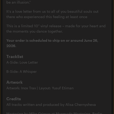
be an illusion.''
It's a love letter from us to all of you beautiful souls out
there who experienced this feeling at least once
This is a limited 10" vinyl release – made for your heart and
the moments you dance together.
Your order is scheduled to ship on or around June 26,
2026.
Tracklist
A-Side: Love Letter
B-Side: A Whisper
Artwork
Artwork: Inox Trax | Layout: Yusuf Etiman
Credits
All tracks written and produced by Alisa Chernysheva
Mastering by Mike Grinser at
Manmade Mastering
, Berlin