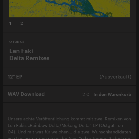
1
2
O-TON 08
Len Faki
Delta Remixes
12" EP
(Ausverkauft)
WAV Download
2 €
In den Warenkorb
Unsere achte Veröffentlichung kommt mit zwei Remixen von
Len Fakis „Rainbow Delta/Mekong Delta“ EP (Ostgut Ton
04). Und mit was für welchen... die zwei Wunschkandidaten
von Len waren zum einen der New Yorker Jerome Sydenham