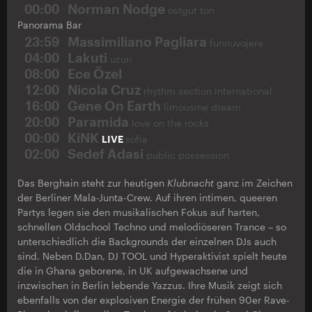
00:00
Norman Nodge
ostgut ton
Panorama Bar
23:59
Massimiliano Pagliara
funnuvojere
04:00
Lakuti
uzuri
08:00
Ece Özel
12:00
Nicola Cruz
rhythm section international
16:00
Gene On Earth
limousine dream
20:00
Paramida
love on the rocks
00:00
KiNK
LIVE
sofia
02:00
Sedef Adasi
public possession
Das Berghain steht zur heutigen
Klubnacht
ganz im Zeichen
der Berliner Mala-Junta-Crew. Auf ihren intimen, queeren
Partys legen sie den musikalischen Fokus auf harten,
schnellen Oldschool Techno und melodiöseren Trance – so
unterschiedlich die Backgrounds der einzelnen DJs auch
sind. Neben D.Dan, DJ TOOL und Hyperaktivist spielt heute
die in Ghana geborene, in UK aufgewachsene und
inzwischen in Berlin lebende Yazzus. Ihre Musik zeigt sich
ebenfalls von der explosiven Energie der frühen 90er Rave-