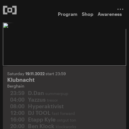
Program
Shop
Awareness
Saturday
19.11.2022
start 23:59
Klubnacht
Berghain
23:59
D.Dan
summerpup
04:00
Yazzus
tresor
08:00
Hyperaktivist
12:00
DJ TOOL
fast forward
16:00
Etapp Kyle
ostgut ton
20:00
Ben Klock
klockworks