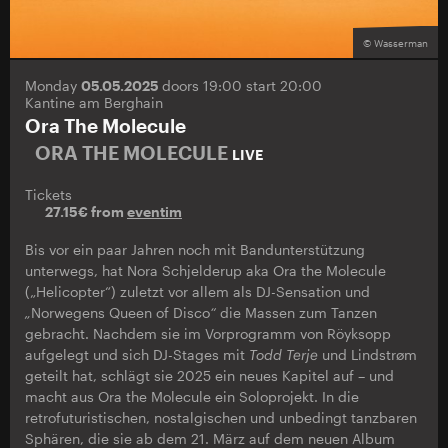
© Wasserman
Monday
05.05.2025
doors 19:00 start 20:00
Kantine am Berghain
Ora The Molecule
ORA THE MOLECULE
LIVE
Tickets
27.15€ from
eventim
Bis vor ein paar Jahren noch mit Bandunterstützung
unterwegs, hat Nora Schjelderup aka Ora the Molecule
(„Helicopter“) zuletzt vor allem als DJ-Sensation und
„
Norwegens Queen of Disco
“
die Massen zum Tanzen
gebracht. Nachdem sie im Vorprogramm von Röyksopp
aufgelegt und sich DJ-Stages mit
Todd Terje
und Lindstrøm
geteilt hat, schlägt sie 2025 ein neues Kapitel auf – und
macht aus Ora the Molecule ein Soloprojekt. In die
retrofuturistischen, nostalgischen und unbedingt tanzbaren
Sphären, die sie ab dem 21. März auf dem neuen Album