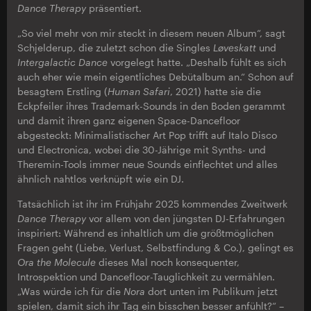
Dance Therapy
präsentiert.
„So viel mehr von mir steckt in diesem neuen Album“, sagt
Schjelderup, die zuletzt schon die Singles
Løveskatt
und
Intergalactic Dance
vorgelegt hatte. „Deshalb fühlt es sich
auch eher wie mein eigentliches Debütalbum an.“ Schon auf
besagtem Erstling (
Human Safari
, 2021) hatte sie die
Eckpfeiler ihres Trademark-Sounds in den Boden gerammt
und damit ihren ganz eigenen Space-Dancefloor
abgesteckt: Minimalistischer Art Pop trifft auf Italo Disco
und Electronica, wobei die 30-Jährige mit Synths- und
Theremin-Tools immer neue Sounds einflechtet und alles
ähnlich nahtlos verknüpft wie ein DJ.
Tatsächlich ist ihr im Frühjahr 2025 kommendes Zweitwerk
Dance Therapy
vor allem von den jüngsten DJ-Erfahrungen
inspiriert: Während es inhaltlich um die größtmöglichen
Fragen geht (Liebe, Verlust, Selbstfindung & Co.), gelingt es
Ora the Molecule
dieses Mal noch konsequenter,
Introspektion und Dancefloor-Tauglichkeit zu vermählen.
„Was würde ich für die
Nora
dort unten im Publikum jetzt
spielen, damit sich ihr Tag ein bisschen besser anfühlt?“ –