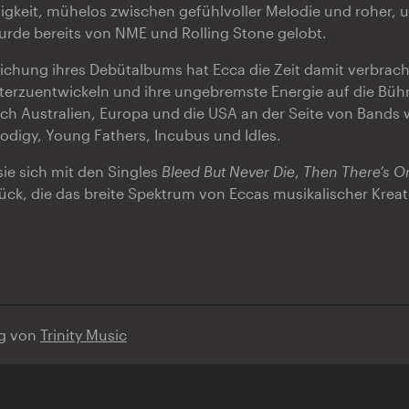
ähigkeit, mühelos zwischen gefühlvoller Melodie und roher, 
urde bereits von NME und Rolling Stone gelobt.
tlichung ihres Debütalbums hat Ecca die Zeit damit verbrac
iterzuentwickeln und ihre ungebremste Energie auf die Büh
h Australien, Europa und die USA an der Seite von Bands 
odigy, Young Fathers, Incubus und Idles.
sie sich mit den Singles
Bleed But Never Die
,
Then There’s O
ück, die das breite Spektrum von Eccas musikalischer Kreati
ng von
Trinity Music