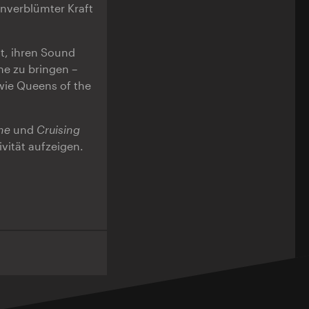
unverblümter Kraft
ht, ihren Sound
ne zu bringen –
wie Queens of the
ne
und
Cruising
vität aufzeigen.