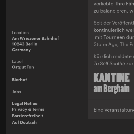
verliebte. Ihre F
zu balancieren, w
Seit der Veröffen
kontinuierlich we
Location
mit Tourneen durc
Am Wriezener Bahnhof
10243 Berlin
Stone Age, The Pr
Germany
Kürzlich meldete 
Label
To Self Soothe
zur
Ostgut Ton
Bierhof
Jobs
Legal Notice
Privacy & Terms
Eine Veranstaltu
Barrierefreiheit
Auf Deutsch