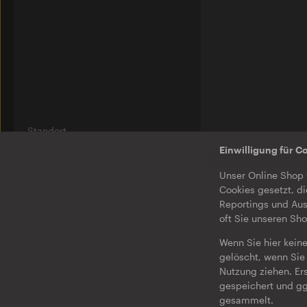
Standort
Am Wriezener Bahnhof
Einwilligung für C
10243 Berlin
Unser Online Shop 
Label
Cookies gesetzt, di
Ostgut Ton
Reportings und Aus
oft Sie unseren Sh
Bierhof
Wenn Sie hier keine
Jobs
gelöscht, wenn Sie 
Nutzung ziehen. Er
Impressum
gespeichert und gg
Datenschutz & AGB
gesammelt.