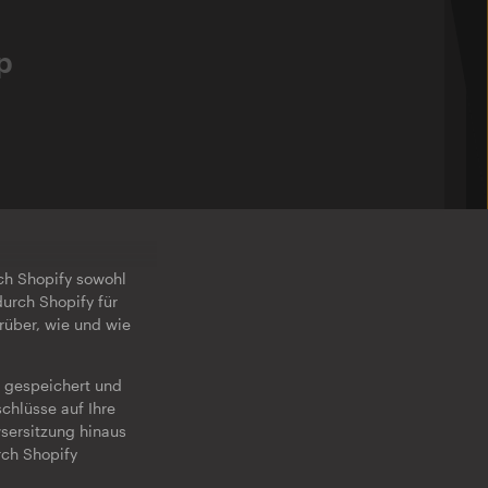
p
rch Shopify sowohl
durch Shopify für
rüber, wie und wie
g gespeichert und
chlüsse auf Ihre
wsersitzung hinaus
rch Shopify