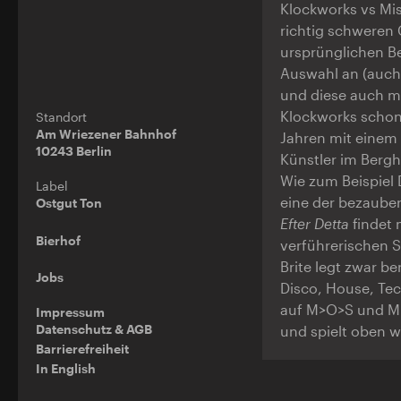
Klockworks vs Mi
richtig schweren 
ursprünglichen Be
Auswahl an (auch 
und diese auch m
Klockworks schon 
Standort
Am Wriezener Bahnhof
Jahren mit einem H
10243 Berlin
Künstler im Berg
Wie zum Beispiel 
Label
eine der bezauber
Ostgut Ton
Efter Detta
findet 
Bierhof
verführerischen 
Brite legt zwar be
Jobs
Disco, House, Tec
auf M>O>S und Mis
Impressum
Datenschutz & AGB
und spielt oben 
Barrierefreiheit
In English