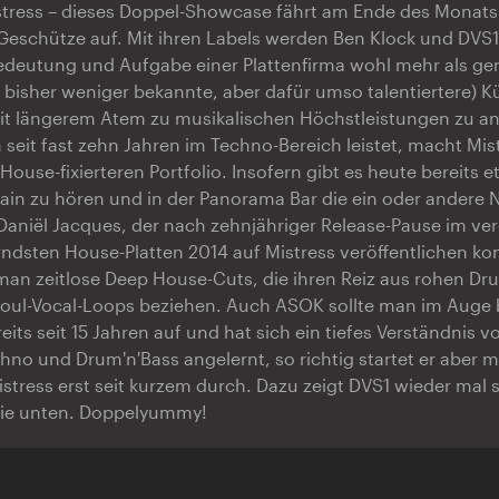
stress – dieses Doppel-Showcase fährt am Ende des Monats
Geschütze auf. Mit ihren Labels werden Ben Klock und DVS1
deutung und Aufgabe einer Plattenfirma wohl mehr als ger
bisher weniger bekannte, aber dafür umso talentiertere) Kü
it längerem Atem zu musikalischen Höchstleistungen zu a
seit fast zehn Jahren im Techno-Bereich leistet, macht Mist
ouse-fixierteren Portfolio. Insofern gibt es heute bereits e
hain zu hören und in der Panorama Bar die ein oder andere
Daniël Jacques, der nach zehnjähriger Release-Pause im v
ndsten House-Platten 2014 auf Mistress veröffentlichen ko
man zeitlose Deep House-Cuts, die ihren Reiz aus rohen D
Soul-Vocal-Loops beziehen. Auch ASOK sollte man im Auge 
reits seit 15 Jahren auf und hat sich ein tiefes Verständnis v
hno und Drum'n'Bass angelernt, so richtig startet er aber mi
tress erst seit kurzem durch. Dazu zeigt DVS1 wieder mal se
wie unten. Doppelyummy!