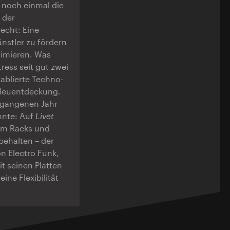
 noch einmal die
 der
echt: Eine
nstler zu fördern
nimieren. Was
ress seit gut zwei
tablierte Techno-
 Neuentdeckung.
ergangenen Jahr
nnte: Auf
Livet
rum Racks und
behalten – der
on Electro Funk,
t seinen Platten
ine Flexibilität