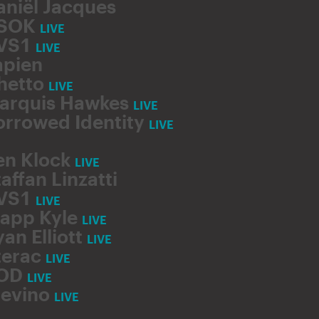
aniël Jacques
SOK
LIVE
VS1
LIVE
apien
hetto
LIVE
arquis Hawkes
LIVE
orrowed Identity
LIVE
en Klock
LIVE
affan Linzatti
VS1
LIVE
tapp Kyle
LIVE
an Elliott
LIVE
terac
LIVE
OD
LIVE
revino
LIVE