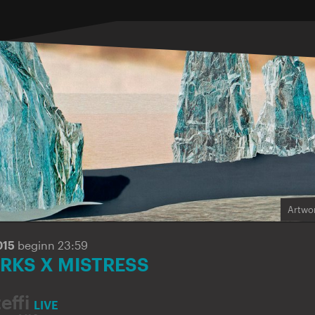
Artwor
015
beginn 23:59
KS X MISTRESS
effi
LIVE