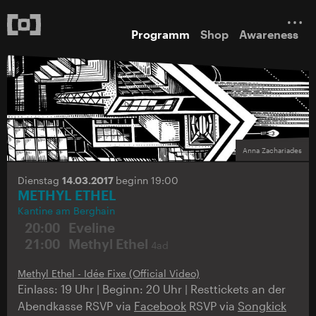
Programm
Shop
Awareness
Anna Zachariades
Dienstag
14.03.2017
beginn 19:00
METHYL ETHEL
Kantine am Berghain
20:00
Eveline
21:00
Methyl Ethel
4ad
Methyl Ethel - Idée Fixe (Official Video)
Einlass: 19 Uhr | Beginn: 20 Uhr | Resttickets an der
Abendkasse RSVP via
Facebook
RSVP via
Songkick