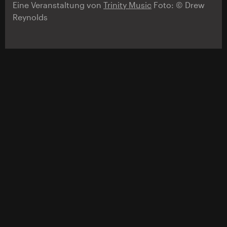
Eine Veranstaltung von
Trinity Music
Foto: © Drew
Reynolds