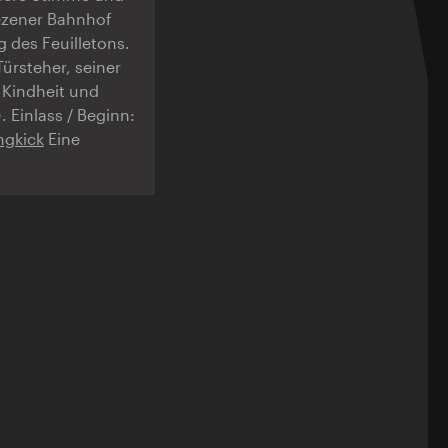
ezener Bahnhof
g des Feuilletons.
Türsteher, seiner
 Kindheit und
h
. Einlass / Beginn:
ngkick
Eine