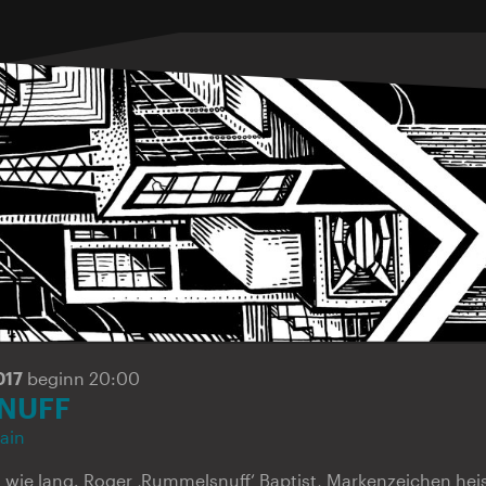
017
beginn 20:00
NUFF
ain
t wie lang. Roger ‚Rummelsnuff‘ Baptist, Markenzeichen he