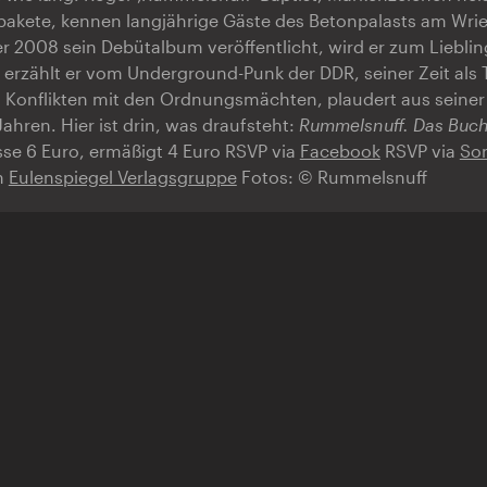
pakete, kennen langjährige Gäste des Betonpalasts am Wri
er 2008 sein Debütalbum veröffentlicht, wird er zum Lieblin
e erzählt er vom Underground-Punk der DDR, seiner Zeit als 
 Konflikten mit den Ordnungsmächten, plaudert aus seiner
ahren. Hier ist drin, was draufsteht:
Rummelsnuff. Das Buc
se 6 Euro, ermäßigt 4 Euro RSVP via
Facebook
RSVP via
So
n
Eulenspiegel Verlagsgruppe
Fotos: © Rummelsnuff