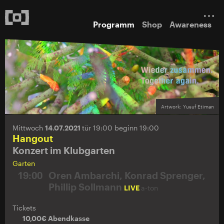
Programm
Shop
Awareness
Artwork: Yusuf Etiman
Mittwoch
14.07.2021
tür 19:00 beginn 19:00
Hangout
Konzert im Klubgarten
Garten
19:00
Oren Ambarchi, Konrad Sprenger,
Phillip Sollmann
LIVE
a-ton
Tickets
10,00€ Abendkasse