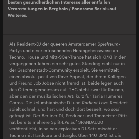
besten gesundheitlichen Interesse aller entfallen
Veranstaltungen in Berghain / Panorama Bar bis auf
Weiteres.
Als Resident-DJ der queeren Amsterdamer
Spielraum
-
Partys und einer erfrischenden Herangehensweise an
Techno, House und Mitt-90er-Trance hat sich KI/KI in den
vergangenen Jahren ein sehr gutes Standing nicht nur in
der Grachtenstadt-Community erspielt. Sie vermittelt
einen absolut positiven Rave-Appeal, der ihrem Kollegen
und Freund Job Jobse nicht fremd ist, beide legen auch
des Öfteren gemeinsam auf. THC steht zwar für Rausch,
aber den der musikalischen Art: kurz für Tania Humeres
Correa. Die kolumbianische DJ und
Radiant Love
-Resident
spielt schnell und hart und doch dort beseelt, wo
soul
gefragt ist. Der Berliner DJ, Producer und Tonmeister Rifts
hat bereits mehrere Split-EPs auf SPANDAU20
veröffentlicht, in seinen explosiven DJ-Sets mischt er
Techno mit Hardcore und Jungle. Über 140 BPM ist die