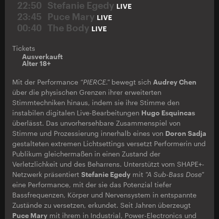
22:50
Stefanie Egedy
LIVE
23:45
Puce Mary
LIVE
00:40
The Body
LIVE
Tickets
Ausverkauft
Alter 18+
Mit der Performance
“PIERCE."
bewegt sich
Audrey Chen
über die physischen Grenzen ihrer erweiterten
Stimmtechniken hinaus, indem sie ihre Stimme den
instabilen digitalen Live-Bearbeitungen
Hugo Esquincas
überlässt. Das unvorhersehbare Zusammenspiel von
Stimme und Prozessierung innerhalb eines von
Doron Sadja
gestalteten extremen Lichtsettings versetzt Performerin und
Publikum gleichermaßen in einen Zustand der
Verletzlichkeit und des Beharrens. Unterstützt vom SHAPE+-
Netzwerk präsentiert
Stefanie Egedy
mit
"A Sub-Bass Dose"
eine Performance, mit der sie das Potenzial tiefer
Bassfrequenzen, Körper und Nervensystem in entspannte
Zustände zu versetzen, erkundet. Seit Jahren überzeugt
Puce Mary
mit ihrem in Industrial, Power-Electronics und