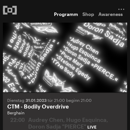
Programm
Shop
Awareness
Dienstag
31.01.2023
tür 21:00 beginn 21:00
CTM - Bodily Overdrive
Berghain
22:00
Audrey Chen, Hugo Esquinca,
Doron Sadja "PIERCE"
LIVE