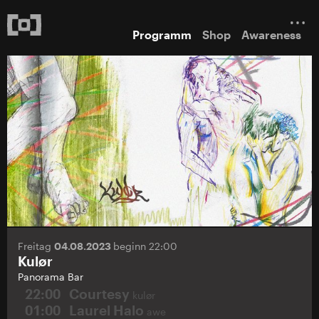
Programm
Shop
Awareness
Freitag
04.08.2023
beginn 22:00
Kulør
Panorama Bar
22:00
Courtesy
kulør
01:00
Laurel Halo
awe