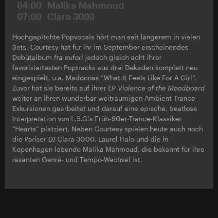
04:00
Malika Mahmoud
07:00
Clara 3000
Hochgepitchte Popvocals hört man seit längerem in vielen
Sets, Courtesy hat für ihr im September erscheinendes
Debütalbum
fra eufori
jedoch gleich acht ihrer
favorisiertesten Poptracks aus drei Dekaden komplett neu
eingespielt, u.a. Madonnas “What It Feels Like For A Girl”.
Zuvor hat sie bereits auf ihrer EP
Violence of the Moodboard
weiter an ihren wunderbar weiträumigen Ambient-Trance-
Exkursionen gearbeitet und darauf eine epische, beatlose
Interpretation von L.S.G.'s Früh-90er-Trance-Klassiker
“Hearts” platziert. Neben Courtesy spielen heute auch noch
die Pariser DJ Clara 3000, Laurel Halo und die in
Kopenhagen lebende Malika Mahmoud, die bekannt für ihre
rasanten Genre- und Tempo-Wechsel ist.