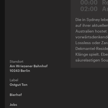
00:00
R
02:00
A
Die in Sydney leb
auf ihrer aktuelle
Australien hostet
vorwärtsdenkende
Lossless oder Zar
Dekmantel-Residen
Klänge spielt. Eb
säurelastigen So
Standort
Am Wriezener Bahnhof
10243 Berlin
Label
Ostgut Ton
Bierhof
Jobs