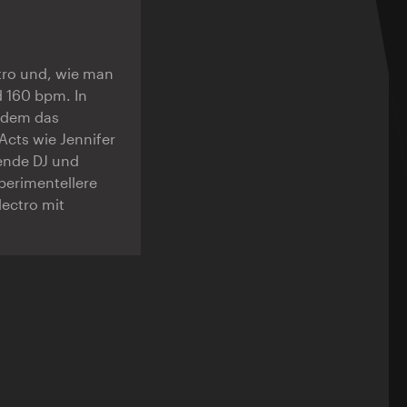
ctro und, wie man
 160 bpm. In
erdem das
cts wie Jennifer
bende DJ und
perimentellere
ectro mit