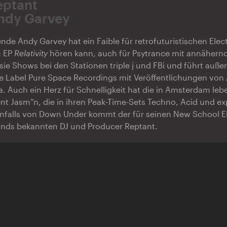
eptant
ndy Garvey
ende Andy Garvey hat ein Faible für retrofuturistischen Ele
n EP
Relativity
hören kann, auch für Psytrance mit annähernd
 sie Shows bei den Stationen triple j und FBi und führt auß
 Label Pure Space Recordings mit Veröffentlichungen von A
a. Auch ein Herz für Schnelligkeit hat die in Amsterdam le
t Jasm”n, die in ihren Peak-Time-Sets Techno, Acid und ex
enfalls von Down Under kommt der für seinen New School El
unds bekannten DJ und Producer Reptant.