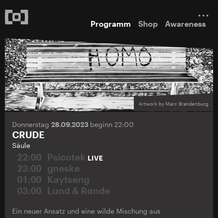
Programm
Shop
Awareness
Artwork by Marc Brandenburg
Donnerstag
28.09.2023
beginn 22:00
CRUDE
Säule
22:00
Psicotek
LIVE
23:00
gneske
01:00
Kaytseng
03:00
Lund & Rønde
Ein neuer Ansatz und eine wilde Mischung aus