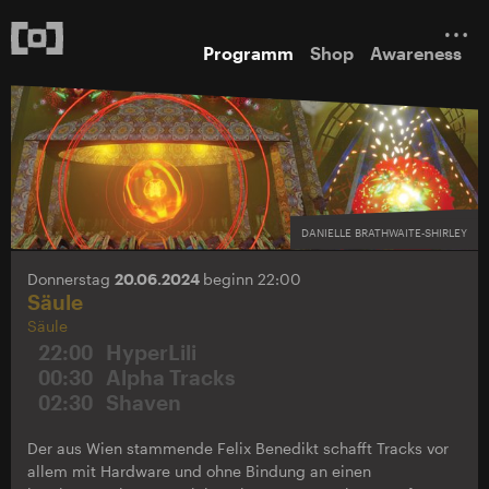
Programm
Shop
Awareness
DANIELLE BRATHWAITE-SHIRLEY
Donnerstag
20.06.2024
beginn 22:00
Säule
Säule
22:00
HyperLili
00:30
Alpha Tracks
02:30
Shaven
Der aus Wien stammende Felix Benedikt schafft Tracks vor
allem mit Hardware und ohne Bindung an einen