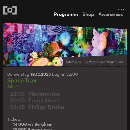
Programm
Shop
Awareness
Artwork by: Eric Winkler and Yusuf Etiman
Donnerstag
18.12.2025
beginn 22:00
Space Trax
Säule
22:00
Mademoisel
00:00
Frank Heise
02:00
Philipp Drube
Tickets
14,00€ via
Berghain
15,00€ Abendkasse