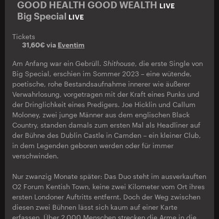
GOOD HEALTH GOOD WEALTH
LIVE
Big Special
LIVE
Tickets
31,60€ via
Eventim
Am Anfang war ein Gebrüll.
Shithouse
, die erste Single von
Big Special, erschien im Sommer 2023 – eine wütende,
poetische, rohe Bestandsaufnahme innerer wie äußerer
Verwahrlosung, vorgetragen mit der Kraft eines Punks und
der Dringlichkeit eines Predigers. Joe Hicklin und Callum
Moloney, zwei junge Männer aus dem englischen Black
Country, standen damals zum ersten Mal als Headliner auf
der Bühne des Dublin Castle in Camden – ein kleiner Club,
in dem Legenden geboren werden oder für immer
verschwinden.
Nur zwanzig Monate später: Das Duo steht im ausverkauften
O2 Forum Kentish Town, keine zwei Kilometer vom Ort ihres
ersten Londoner Auftritts entfernt. Doch der Weg zwischen
diesen zwei Bühnen lässt sich kaum auf einer Karte
erfassen. Über 2.000 Menschen strecken die Arme in die