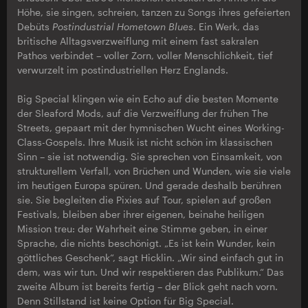
Höhe, sie singen, schreien, tanzen zu Songs ihres gefeierten
Debüts
Postindustrial Hometown Blues
. Ein Werk, das
britische Alltagsverzweiflung mit einem fast sakralen
Pathos verbindet – voller Zorn, voller Menschlichkeit, tief
verwurzelt im postindustriellen Herz Englands.
Big Special klingen wie ein Echo auf die besten Momente
der Sleaford Mods, auf die Verzweiflung der frühen The
Streets, gepaart mit der hymnischen Wucht eines Working-
Class-Gospels. Ihre Musik ist nicht schön im klassischen
Sinn – sie ist notwendig. Sie sprechen von Einsamkeit, von
strukturellem Verfall, von Brüchen und Wunden, wie sie viele
im heutigen Europa spüren. Und gerade deshalb berühren
sie. Sie begleiten die Pixies auf Tour, spielen auf großen
Festivals, bleiben aber ihrer eigenen, beinahe heiligen
Mission treu: der Wahrheit eine Stimme geben, in einer
Sprache, die nichts beschönigt. „Es ist kein Wunder, kein
göttliches Geschenk“, sagt Hicklin. „Wir sind einfach gut in
dem, was wir tun. Und wir respektieren das Publikum.“ Das
zweite Album ist bereits fertig – der Blick geht nach vorn.
Denn Stillstand ist keine Option für Big Special.