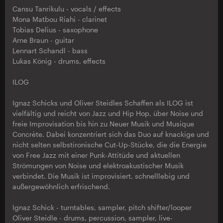
Cansu Tanrikulu - vocals / effects
Mona Matbou Riahi - clarinet
Tobias Delius - saxophone
Arne Braun - guitar
Lennart Schandl - bass
Lukas König - drums, effects
ILOG
Ignaz Schicks und Oliver Steidles Schaffen als ILOG ist
vielfältig und reicht von Jazz und Hip Hop, über Noise und
freie Improvisation bis hin zu Neuer Musik und Musique
Concrète. Dabei konzentriert sich das Duo auf knackige und
nicht selten selbstironische Cut-Up-Stücke, die die Energie
von Free Jazz mit einer Punk-Attitüde und aktuellen
Strömungen von Noise und elektroakustischer Musik
verbindet. Die Musik ist improvisiert, schnelllebig und
außergewöhnlich erfrischend.
Ignaz Schick - turntables, sampler, pitch shifter/looper
Oliver Steidle - drums, percussion, sampler, live-