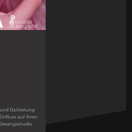
k und Darbietung
influss auf ihren
 Gesangsstudio