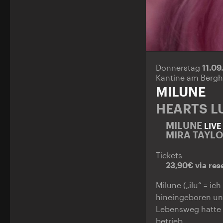
Donnerstag
11.0
Kantine am Bergh
MILUNE
HEARTS L
MILUNE
LIVE
MIRA TAYL
Tickets
23,90€ via
res
Milune („ilu“ = i
hineingeboren und
Lebensweg hatte i
betrieb.