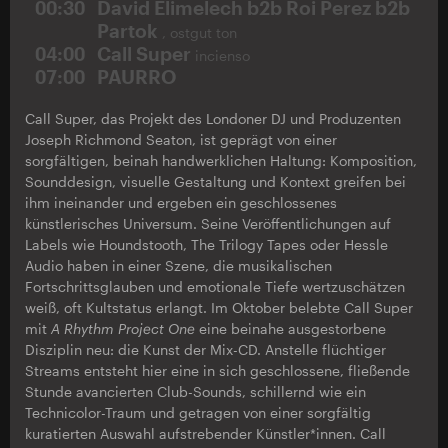
00:30
David Elimelech b2b Roi Perez b2b
Partok
, ostgut ton
04:00
Call Super
incienso
07:00
PAURRO
Call Super, das Projekt des Londoner DJ und Produzenten
Joseph Richmond Seaton, ist geprägt von einer
sorgfältigen, beinah handwerklichen Haltung: Komposition,
Sounddesign, visuelle Gestaltung und Kontext greifen bei
ihm ineinander und ergeben ein geschlossenes
künstlerisches Universum. Seine Veröffentlichungen auf
Labels wie Houndstooth, The Trilogy Tapes oder Hessle
Audio haben in einer Szene, die musikalischen
Fortschrittsglauben und emotionale Tiefe wertzuschätzen
weiß, oft Kultstatus erlangt. Im Oktober belebte Call Super
mit
A Rhythm Project One
eine beinahe ausgestorbene
Disziplin neu: die Kunst der Mix-CD. Anstelle flüchtiger
Streams entsteht hier eine in sich geschlossene, fließende
Stunde avancierten Club-Sounds, schillernd wie ein
Technicolor-Traum und getragen von einer sorgfältig
kuratierten Auswahl aufstrebender Künstler*innen. Call