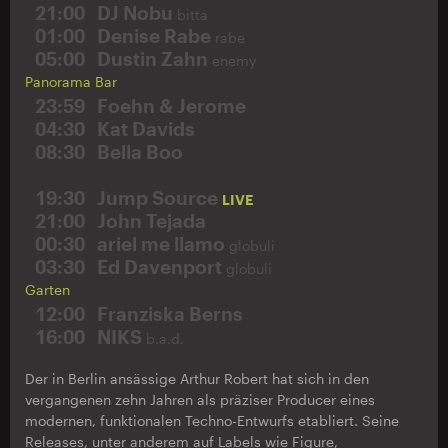
21:00
DJ Nobu
bitta
01:00
Denise Rabe
rabe
05:00
Dustin Zahn
enemy
Panorama Bar
23:59
Foehn & Jerome
04:30
Kat Davids
08:30
Bella Boo
19:30
Jump Source
LIVE
21:00
John Tejada
00:30
ariel me llamo
globuli
03:30
Ed Davenport
globuli
Garten
12:00
Franziska Berns
16:00
NIKS
b.a.d.
Der in Berlin ansässige Arthur Robert hat sich in den
vergangenen zehn Jahren als präziser Producer eines
modernen, funktionalen Techno-Entwurfs etabliert. Seine
Releases, unter anderem auf Labels wie Figure,