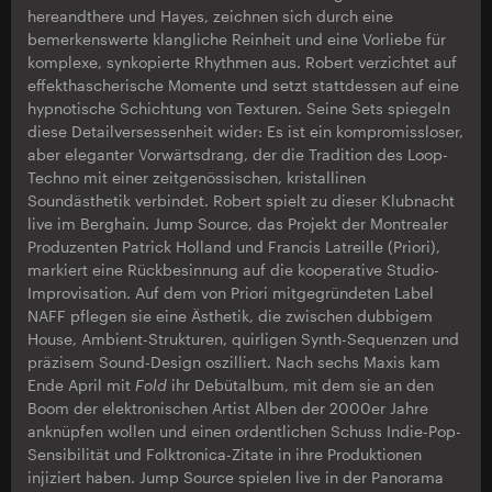
hereandthere und Hayes, zeichnen sich durch eine
bemerkenswerte klangliche Reinheit und eine Vorliebe für
komplexe, synkopierte Rhythmen aus. Robert verzichtet auf
effekthascherische Momente und setzt stattdessen auf eine
hypnotische Schichtung von Texturen. Seine Sets spiegeln
diese Detailversessenheit wider: Es ist ein kompromissloser,
aber eleganter Vorwärtsdrang, der die Tradition des Loop-
Techno mit einer zeitgenössischen, kristallinen
Soundästhetik verbindet. Robert spielt zu dieser Klubnacht
live im Berghain. Jump Source, das Projekt der Montrealer
Produzenten Patrick Holland und Francis Latreille (Priori),
markiert eine Rückbesinnung auf die kooperative Studio-
Improvisation. Auf dem von Priori mitgegründeten Label
NAFF pflegen sie eine Ästhetik, die zwischen dubbigem
House, Ambient-Strukturen, quirligen Synth-Sequenzen und
präzisem Sound-Design oszilliert. Nach sechs Maxis kam
Ende April mit
Fold
ihr Debütalbum, mit dem sie an den
Boom der elektronischen Artist Alben der 2000er Jahre
anknüpfen wollen und einen ordentlichen Schuss Indie-Pop-
Sensibilität und Folktronica-Zitate in ihre Produktionen
injiziert haben. Jump Source spielen live in der Panorama