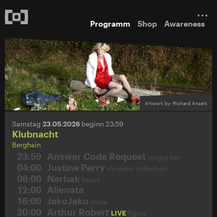
Programm
Shop
Awareness
Artwork by: Richard Ansett
Samstag
23.05.2026
beginn 23:59
Klubnacht
Berghain
23:59
Answer Code Request
ostgut ton
04:00
Justine Perry
dynamic reflection
08:00
Nørbak
hayes
12:00
Alienata
16:00
JakoJako
mute
20:00
Arthur Robert
LIVE
figure