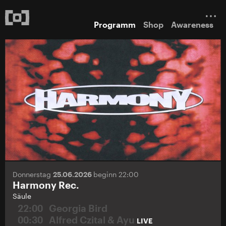
Programm
Shop
Awareness
Donnerstag
25.06.2026
beginn 22:00
Harmony Rec.
Säule
22:00
Georgia Bird
00:30
Alfred Czital & Ayu
LIVE