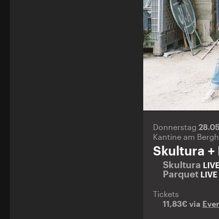
Donnerstag
28.0
Kantine am Bergh
Skultura +
Skultura
LIV
Parquet
LIVE
Tickets
11,83€ via
Even