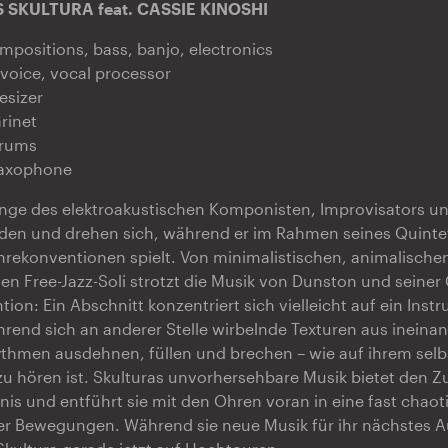
 SKULTURA feat. CASSIE KINOSHI
mpositions, bass, banjo, electronics
 voice, vocal processor
esizer
arinet
drums
 saxophone
änge des elektroakustischen Komponisten, Improvisators un
den und drehen sich, während er im Rahmen seines Quintet
nrekonventionen spielt. Von minimalistischen, animalischen
den Free-Jazz-Soli strotzt die Musik von Dunston und seiner
ntion: Ein Abschnitt konzentriert sich vielleicht auf ein Inst
ährend sich an anderer Stelle wirbelnde Texturen aus inein
thmen ausdehnen, füllen und brechen – wie auf ihrem selbs
 hören ist. Skulturas unvorhersehbare Musik bietet den Z
bnis und entführt sie mit den Ohren voran in eine fast chao
ter Bewegungen. Während sie neue Musik für ihr nächstes 