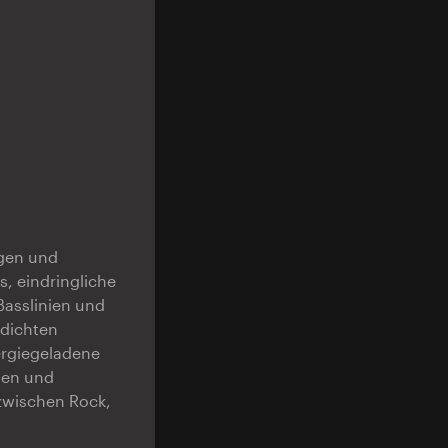
igen und
, eindringliche
Basslinien und
 dichten
ergiegeladene
sten und
 zwischen Rock,