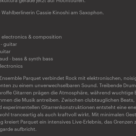
 Skultura gerade jetzt auf Hochtouren.
e Wahlberlinerin Cassie Kinoshi am Saxophon.
 electronics & composition
- guitar
uitar
faud - bass & synth bass
lectronics
Ensemble Parquet verbindet Rock mit elektronischen, nois
nten zu einem unverwechselbaren Sound. Treibende Drums
hroffe Gitarren prägen die Atmosphäre, während wuchtige 
hmen die Musik antreiben. Zwischen clubtauglichen Beats,
 experimentellen Gitarrenkonstruktionen entsteht eine en
ohl tranceartig als auch kraftvoll wirkt. Mit minimalen Ge
 kreiert Parquet ein intensives Live-Erlebnis, das Grenzen
garde aufbricht.