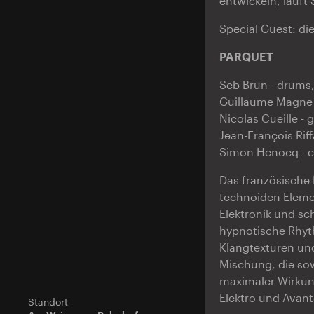
entwickeln, läuft
Special Guest: di
PARQUET
Seb Brun - drums,
Guillaume Magne 
Nicolas Cueille - g
Jean-François Rif
Simon Henocq - e
Das französische 
technoiden Eleme
Elektronik und sc
hypnotische Rhyt
Klangtexturen und
Mischung, die sow
maximaler Wirkung
Elektro und Avant
Standort