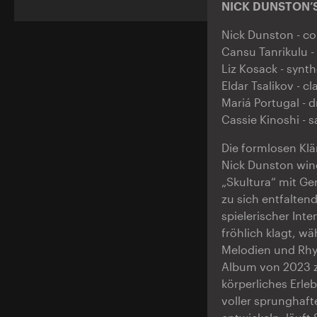
NICK DUNSTON’S
Nick Dunston - co
Cansu Tanrikulu -
Liz Kosack - synth
Eldar Tsalikov - cl
Mariá Portugal - 
Cassie Kinoshi -
Die formlosen Kl
Nick Dunston win
„Skultura“ mit Ge
zu sich entfalten
spielerischer Inte
fröhlich klagt, w
Melodien und Rhy
Album von 2023 zu
körperliches Erle
voller sprunghaf