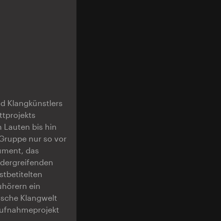
d Klangkünstlers
tprojekts
 Lauten bis hin
 Gruppe nur so vor
rument, das
andergreifenden
tbetitelten
uhörern ein
tische Klangwelt
Aufnahmeprojekt