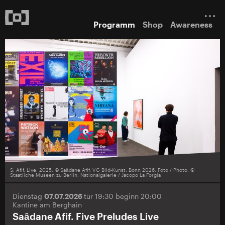
Programm
Shop
Awareness
S. Afif, Live, 2025, © Saȃdane Afif. VG Bild-Kunst, Bonn 2026. Foto / Photo: ©
Staatliche Museen zu Berlin, Nationalgalerie / Jacopo La Forgia
Dienstag
07.07.2026
tür 19:30 beginn 20:00
Kantine am Berghain
Saȃdane Afif. Five Preludes Live