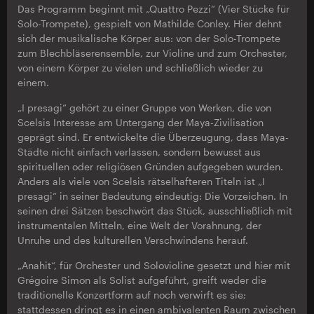
Das Programm beginnt mit „Quattro Pezzi“ (Vier Stücke für
Solo-Trompete), gespielt von Mathilde Conley. Hier dehnt
sich der musikalische Körper aus: von der Solo-Trompete
zum Blechbläserensemble, zur Violine und zum Orchester,
von einem Körper zu vielen und schließlich wieder zu
einem.
„I presagi“ gehört zu einer Gruppe von Werken, die von
Scelsis Interesse am Untergang der Maya-Zivilisation
geprägt sind. Er entwickelte die Überzeugung, dass Maya-
Städte nicht einfach verlassen, sondern bewusst aus
spirituellen oder religiösen Gründen aufgegeben wurden.
Anders als viele von Scelsis rätselhafteren Titeln ist „I
presagi“ in seiner Bedeutung eindeutig: Die Vorzeichen. In
seinen drei Sätzen beschwört das Stück, ausschließlich mit
instrumentalen Mitteln, eine Welt der Vorahnung, der
Unruhe und des kulturellen Verschwindens herauf.
„Anahit“, für Orchester und Solovioline gesetzt und hier mit
Grégoire Simon als Solist aufgeführt, greift weder die
traditionelle Konzertform auf noch verwirft es sie;
stattdessen dringt es in einen ambivalenten Raum zwischen