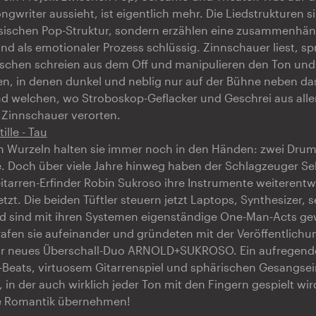
ongwriter aussieht, ist eigentlich mehr. Die Liedstrukturen 
assischen Pop-Struktur, sondern erzählen eine zusammenhä
nd als emotionaler Prozess schlüssig. Zinnschauer liest, spr
schen schreien aus dem Off und manipulieren den Ton und 
n, in denen dunkel und neblig nur auf der Bühne neben da
d welchen, wo Stroboskop-Geflacker und Geschrei aus all
 Zinnschauer verorten.
ille - Tau
n Wurzeln halten sie immer noch in den Händen: zwei Drum
e. Doch über viele Jahre hinweg haben der Schlagzeuger Se
itarren-Erfinder Robin Sukroso ihre Instrumente weiterentw
tzt. Die beiden Tüftler steuern jetzt Laptops, Synthesizer, 
d sind mit ihren Systemen eigenständige One-Man-Acts ge
 trafen sie aufeinander und gründeten mit der Veröffentlichu
hr neues Überschall-Duo ARNOLD+SUKROSO. Ein aufregende
-Beats, virtuosem Gitarrenspiel und sphärischen Gesangsei
 in der auch wirklich jeder Ton mit den Fingern gespielt wi
e Romantik übernehmen!