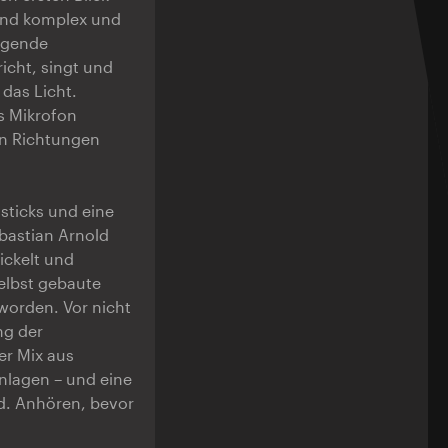
sind komplex und
ngende
icht, singt und
das Licht.
s Mikrofon
en Richtungen
sticks und eine
bastian Arnold
ickelt und
selbst gebaute
worden. Vor nicht
ng der
r Mix aus
nlagen – und eine
rd. Anhören, bevor