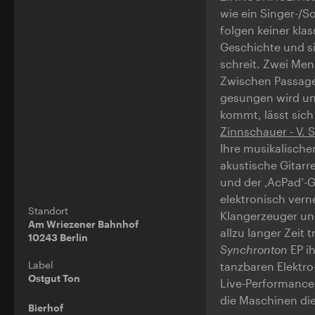
wie ein Singer-/S
folgen keiner kl
Geschichte und si
schreit. Zwei Men
Zwischen Passage
gesungen wird un
kommt, lässt sich
Zinnschauer - V. St
Ihre musikalische
akustische Gitarr
und der ‚AcPad‘-G
elektronisch verne
Standort
Klangerzeuger un
Am Wriezener Bahnhof
allzu langer Zeit
10243 Berlin
Synchronton
EP i
Label
tanzbaren Elektro
Ostgut Ton
Live-Performance,
die Maschinen di
Bierhof