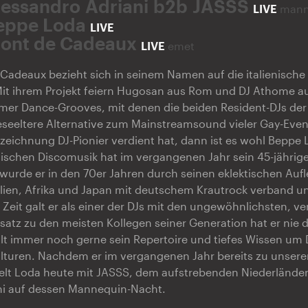
lessandro Adriani b2b JASSS
LIVE
mann
eppe Loda
LIVE
ront de Cadeaux
LIVE
emet
Cadeaux bezieht sich in seinem Namen auf die italienische 
it ihrem Projekt feiern Hugosan aus Rom und DJ Athome au
mer Dance-Grooves, mit denen die beiden Resident-DJs der 
seeltere Alternative zum Mainstreamsound vieler Gay-Event
zeichnung DJ-Pionier verdient hat, dann ist es wohl Beppe
enischen Discomusik hat im vergangenen Jahr sein 45-jährig
 wurde er in den 70er Jahren durch seinen eklektischen Aufl
ilien, Afrika und Japan mit deutschem Krautrock verband un
r Zeit galt er als einer der DJs mit den ungewöhnlichsten, v
satz zu den meisten Kollegen seiner Generation hat er nie d
eilt immer noch gerne sein Repertoire und tiefes Wissen um
lturen. Nachdem er im vergangenen Jahr bereits zu unsere
ielt Loda heute mit JASSS, dem aufstrebenden Niederländer
ni auf dessen Mannequin-Nacht.