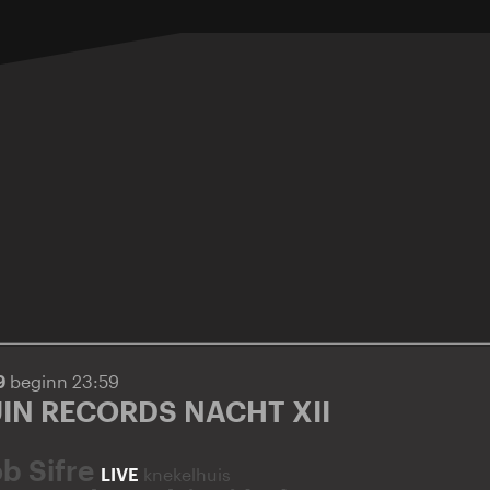
19
beginn 23:59
N RECORDS NACHT XII
ob Sifre
LIVE
knekelhuis