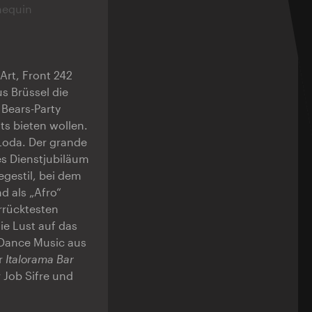
equin
Art, Front 242
s Brüssel die
Bears-Party
s bieten wollen.
 Loda. Der grande
es Dienstjubiläum
egestil, bei dem
d als „Afro“
errücktesten
ie Lust auf das
 Dance Music aus
r
Italorama Bar
 Job Sifre und