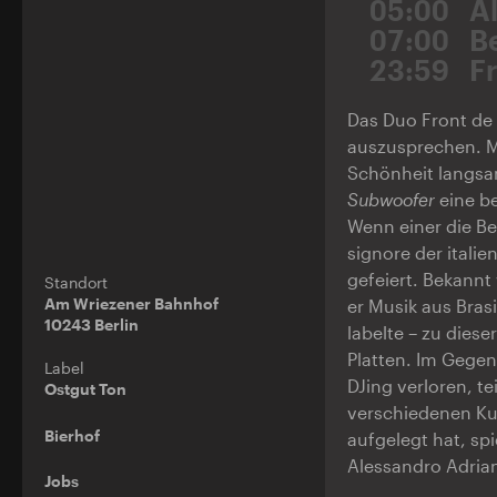
05:00
A
07:00
B
23:59
F
Das Duo Front de 
auszusprechen. M
Schönheit langsa
Subwoofer
eine be
Wenn einer die Be
signore der itali
gefeiert. Bekannt
Standort
Am Wriezener Bahnhof
er Musik aus Bras
10243 Berlin
labelte – zu diese
Platten. Im Gegen
Label
DJing verloren, t
Ostgut Ton
verschiedenen Ku
Bierhof
aufgelegt hat, sp
Alessandro Adria
Jobs