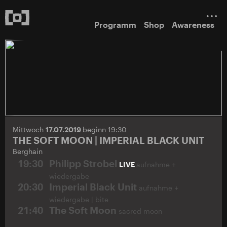
Programm
Shop
Awareness
Mittwoch
17.07.2019
beginn 19:30
THE SOFT MOON | IMPERIAL BLACK UNIT
Berghain
19:30
Philipp Strobel
LIVE
aufnahme +
wiedergabe
20:30
Imperial Black Unit
aufnahme +
wiedergabe | bite
21:40
The Soft Moon
sacred moon