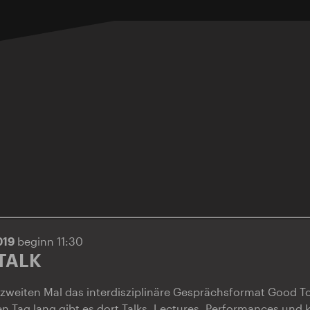
019
beginn 11:30
TALK
zweiten Mal das interdisziplinäre Gesprächsformat Good To 
nen Tag lang gibt es dort Talks, Lectures, Performances und 