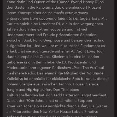
Kandidatin und Queen of the (Dance-)World Honey Dijon
drei Gäste in die Panorama Bar, die einhundert Prozent
ihrem Konzept einer
house music extravaganza
entsprechen:
from upcoming talent to heritage artists
. Mit
Carista spielt eine Utrechter DJ, die in den vergangenen
Jahren durch ihre extrem souverän und mit viel
Understatement und Freude präsentierten Selection
zwischen Soul, Funk, Deephouse und bangenden Techno
aufgefallen ist. Und weil ihr musikalisches Fundament es
erlaubt, ist sie auch gerade auf einer
All Night Long
Tour
durch europäische Clubs. Kikelomo ist eine in London
geborene und in Berlin lebende DJ, Produzentin und
Moderatorin ihrer eigenen Radioshow „Pass The Aux“ auf
Cashmere Radio. Das ehemalige Mitglied des No Shade
Kollektivs ist ebenfalls für eklektische Sets bekannt, die auf
hohem Energielevel zwischen Techno, House, Garage,
Jungle und HipHop surfen. Den Titel eines
Kulturschaffenden hat sich Tedd Patterson längst verdient:
DJ seit den 70er Jahren, hat er sämtliche Etappen
amerikanischer House-Geschichte durchlaufen, u.a. war er
als Mitarbeiter des New Yorker House-Labels Emotive
Anfang der 90er Jahre für das Signing von DJ Pierres