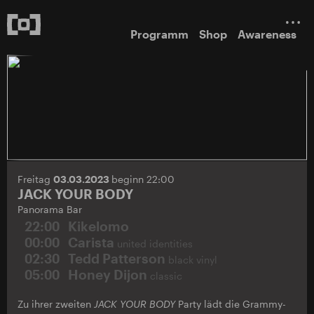
Programm
Shop
Awareness
Freitag
03.03.2023
beginn 22:00
JACK YOUR BODY
Panorama Bar
22:00
Kikelomo
00:00
Carista
united identities
02:30
Tedd Patterson
black vinyl
05:00
Honey Dijon
classic
Zu ihrer zweiten
JACK YOUR BODY
Party lädt die Grammy-