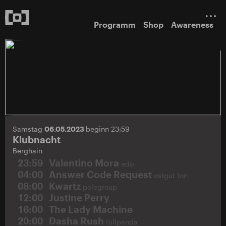
Programm
Shop
Awareness
Samstag
06.05.2023
beginn 23:59
Klubnacht
Berghain
23:59
Valentino Mora
edo
04:00
Answer Code Request
ostgut ton
08:00
Kwartz
polegroup
12:00
Justine Perry
16:00
The Lady Machine
20:00
Dasha Rush
fullpanda