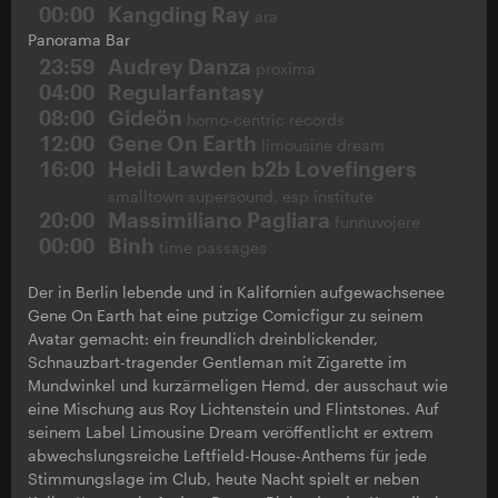
00:00
Kangding Ray
ara
Panorama Bar
23:59
Audrey Danza
proxima
04:00
Regularfantasy
08:00
Gideön
homo-centric records
12:00
Gene On Earth
limousine dream
16:00
Heidi Lawden b2b Lovefingers
smalltown supersound, esp institute
20:00
Massimiliano Pagliara
funnuvojere
00:00
Binh
time passages
Der in Berlin lebende und in Kalifornien aufgewachsenee
Gene On Earth hat eine putzige Comicfigur zu seinem
Avatar gemacht: ein freundlich dreinblickender,
Schnauzbart-tragender Gentleman mit Zigarette im
Mundwinkel und kurzärmeligen Hemd, der ausschaut wie
eine Mischung aus Roy Lichtenstein und Flintstones. Auf
seinem Label Limousine Dream veröffentlicht er extrem
abwechslungsreiche Leftfield-House-Anthems für jede
Stimmungslage im Club, heute Nacht spielt er neben