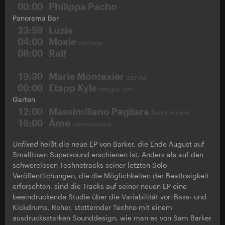
00:00
Philippa Pacho
Panorama Bar
23:59
Luzie
04:00
Moxie
on loop
08:00
Ralf
19:30
Marie Montexier
paryìa
00:00
Etapp Kyle
ostgut ton
Garten
12:00
Massimiliano Pagliara
funnuvojere
16:00
Âme
innervisions
Unfixed
heißt die neue EP von Barker, die Ende August auf
Smalltown Supersound erschienen ist. Anders als auf den
schwerelosen Technotracks seiner letzten Solo-
Veröffentlichungen, die die Möglichkeiten der Beatlosigkeit
erforschten, sind die Tracks auf seiner neuen EP eine
beeindruckende Studie über die Variabilität von Bass- und
Kickdrums. Roher, stotternder Techno mit einem
ausdrucksstarken Sounddesign, wie man es von Sam Barker