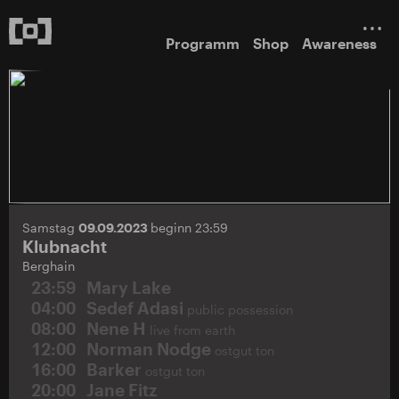
Programm
Shop
Awareness
Samstag
09.09.2023
beginn 23:59
Klubnacht
Berghain
23:59
Mary Lake
04:00
Sedef Adasi
public possession
08:00
Nene H
live from earth
12:00
Norman Nodge
ostgut ton
16:00
Barker
ostgut ton
20:00
Jane Fitz