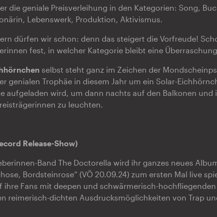
er die geniale Preisverleihung in den Kategorien: Song, Bu
onärin, Lebenswerk, Produktion, Aktivismus.
lern dürfen wir schon: denn das steigert die Vorfreude! Scho
gerinnen fest, in welcher Kategorie bleibt eine Überraschung
chhörnchen
selbst steht ganz im Zeichen der Mondscheinp
der genialen Trophäe in diesem Jahr um ein Solar-Eichhörnc
e aufgeladen wird, um dann nachts auf den Balkonen und 
reisträgerinnen zu leuchten.
Record Release-Show)
eberinnen-Band The Doctorella wird ihr ganzes neues Albu
se, Bordsteinrose“ (VÖ 20.09.24) zum ersten Mal live spie
f ihre Fans mit deepen und schwärmerisch-hochfliegenden
den reimerisch-dichten Ausdrucksmöglichkeiten von Trap u