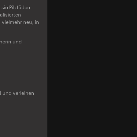
sie Pilzfäden
lisierten
t vielmehr neu, in
cherin und
 und verleihen