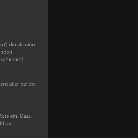
", die als eine
enden
rscheinen!
nt aller bei der
cts ein! Dazu
ld der