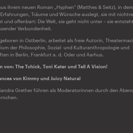
 aus ihrem neuen Roman „Hyphen“ (Matthes & Seitz), in dem 
, Erfahrungen, Träume und Wünsche auslegt, sie mit nichtrea
und offenbart: Die Welt, sie geht nicht unter – sie entsteh
assender Verbundenheit.
 geboren in Ostberlin, arbeitet als freie Autorin, Theaterma
dium der Philosophie, Sozial- und Kulturanthropologie und
ten in Berlin, Frankfurt a. d. Oder und Aarhus.
en von: The Tchick, Toni Kater und Tell A Vision!
ances von Kimmy und Juicy Natural
 Sandra Grether führen als Moderatorinnen durch den Abend
örnchen.