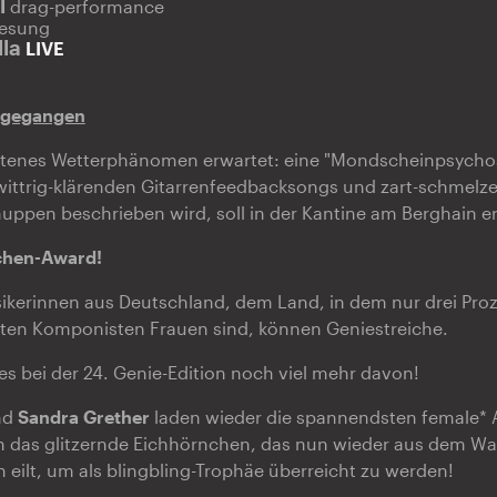
l
drag-performance
lesung
lla
LIVE
sgegangen
ltenes Wetterphänomen erwartet: eine "Mondscheinpsychose
ittrig-klärenden Gitarrenfeedbacksongs und zart-schmelz
ppen beschrieben wird, soll in der Kantine am Berghain e
chen-Award!
kerinnen aus Deutschland, dem Land, in dem nur drei Proze
n Komponisten Frauen sind, können Geniestreiche.
es bei der 24. Genie-Edition noch viel mehr davon!
nd
Sandra Grether
laden wieder die spannendsten female* A
h das glitzernde Eichhörnchen, das nun wieder aus dem Wa
ilt, um als blingbling-Trophäe überreicht zu werden!