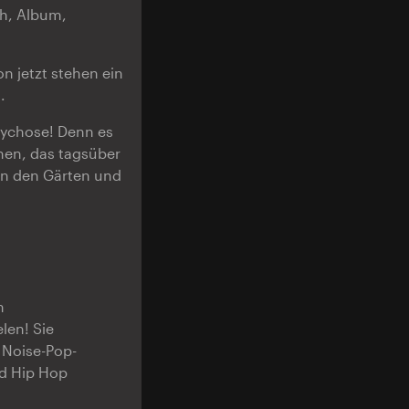
ch, Album,
n jetzt stehen ein
.
sychose! Denn es
hen, das tagsüber
in den Gärten und
m
len! Sie
 Noise-Pop-
nd Hip Hop