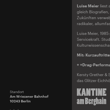
Luise Meier
liest
gleich Biografien
Zukünften verwebt 
radikaler, allumf
Luise Meier, 1985
Servicekraft. Stu
Kulturwissenschaf
Mit: Kurzauftritt
+ +Drag-Perform
Kersty Grether &
das Glitzer-Eichh
Standort
Am Wriezener Bahnhof
10243 Berlin