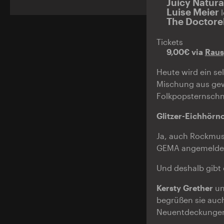
Juicy Natura
Luise Meier
The Doctore
Tickets
9,00€ via
Rau
Heute wird ein se
Mischung aus gew
Folkpopsternschnu
Glitzer-Eichhörn
Ja, auch Rockmusi
GEMA angemeldete
Und deshalb gibt 
Kersty Grether
u
begrüßen sie auc
Neuentdeckungen e