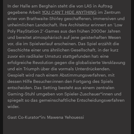
In der Halle am Berghain steht die von LAS in Auftrag
gegebene Arbeit
YOU CAN’T HIDE ANYTHING
im Zentrum
einer von Brathwaite-Shirley geschaffenen, immersiven und
unheimlichen Landschaft. Ihre Architektur erinnert an ‘Low
Poly PlayStation 2’-Games aus den frühen 2000er Jahren
und bereitet atmosphärisch auf jene geisterhaften Wesen
vor, die im Spielverlauf erscheinen. Das Spiel erzählt die
Geschichte einer uns ähnlichen Gesellschaft, in der kurz
zuvor ein radikaler Umsturz stattgefunden hat: eine
erfolgreiche Revolution gegen die globalisierte Versklavung
und ein Triumph über die vormals Unterdrückenden.
Gespielt wird nach einem Abstimmungsverfahren, mit
dessen Hilfe Besucher:innen den Fortgang des Spiels
entscheiden. Das Setting besteht aus einem zentralen
Gaming-Stuhl umgeben von Spieler-Zuschauer*innen und
spiegelt so das gemeinschaftliche Entscheidungsverfahren
wider.
Gast Co-Kurator*in: Mawena Yehouessi