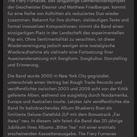
The Fiery Furnaces, das langjährige Gemeinschaftsprojekt
der Geschwister Eleanor und Matthew Friedberger, kommt
für eine Reihe von Auftritten als reduziertes Duo wieder
zusammen. Bekannt für ihre dichten, vieldeutigen Texte und
formal innovativen Kompositionen, nimmt die Band einen
einzigartigen Platz in der Landschaft des experimentellen
Pop ein. Ohne Sentimentalität zu verachten, ist diese
Wiedervereinigung jedoch weniger eine nostalgische
Wiederaufnahme als vielmehr eine Fortsetzung ihrer
Auseinandersetzung mit Songform, Songkultur, Storytelling
und Erinnerung.
Die Band wurde 2000 in New York City gegründet,
unterschrieb einen Vertrag bei Rough Trade Records und
veröffentlichte zwischen 2003 und 2009 acht von der Kritik
gefeierte Alben, während sie ausgiebig durch Nordamerika,
Europa und Australien tourte. Letztes Jahr veröffentlichte die
Band ihr bahnbrechendes Album Blueberry Boat als
limitierte Deluxe-Gatefold-2LP mit dem Bonustrack „Far
Away“ neu. In diesem Jahr feiert die Band das 20-jährige
Jubiläum ihres Albums „Bitter Tea“ mit einer erstmals
erscheinenden Kassettenausgabe. The Fiery Furnaces